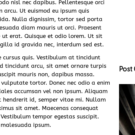
do nisl nec dapibus. Pellentesque orci
um arcu. Ut euismod eu ipsum quis
ida. Nulla dignissim, tortor sed porta
esuada diam mauris ut orci. Praesent
ut erat. Quisque et odio lorem. Ut sit
gilla id gravida nec, interdum sed est.
 cursus quis. Vestibulum at tincidunt
 tincidunt arcu, sit amet ornare turpis
Post
suscipit mauris non, dapibus massa.
, vulputate tortor. Donec nec odio a enim
odales accumsan vel non ipsum. Aliquam
t hendrerit id, semper vitae mi. Nullam
ximus sit amet. Maecenas consequat
l. Vestibulum tempor egestas suscipit.
t malesuada ipsum.