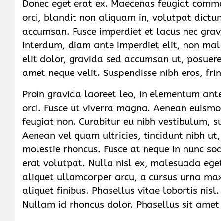
Donec eget erat ex. Maecenas feugiat commo
orci, blandit non aliquam in, volutpat dict
accumsan. Fusce imperdiet et lacus nec grav
interdum, diam ante imperdiet elit, non mal
elit dolor, gravida sed accumsan ut, posuere 
amet neque velit. Suspendisse nibh eros, frin
Proin gravida laoreet leo, in elementum ante
orci. Fusce ut viverra magna. Aenean euismod
feugiat non. Curabitur eu nibh vestibulum, 
Aenean vel quam ultricies, tincidunt nibh ut
molestie rhoncus. Fusce at neque in nunc s
erat volutpat. Nulla nisl ex, malesuada ege
aliquet ullamcorper arcu, a cursus urna ma
aliquet finibus. Phasellus vitae lobortis nis
Nullam id rhoncus dolor. Phasellus sit ame