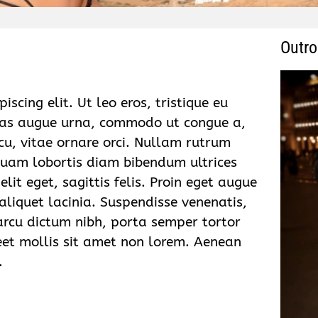
Outro
scing elit. Ut leo eros, tristique eu
nas augue urna, commodo ut congue a,
rcu, vitae ornare orci. Nullam rutrum
liquam lobortis diam bibendum ultrices
lit eget, sagittis felis. Proin eget augue
 aliquet lacinia. Suspendisse venenatis,
arcu dictum nibh, porta semper tortor
reet mollis sit amet non lorem. Aenean
.